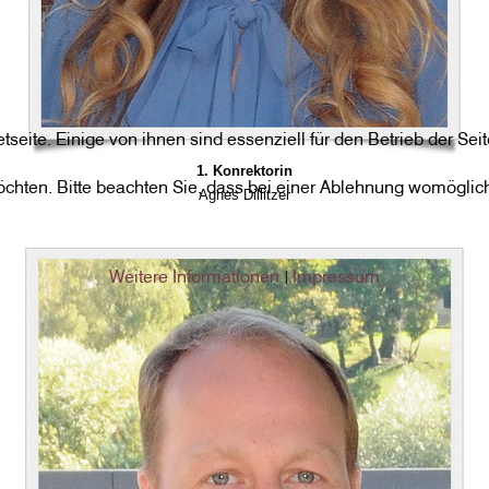
netseite. Einige von ihnen sind essenziell für den Betrieb der S
1. Konrektorin
chten. Bitte beachten Sie, dass bei einer Ablehnung womöglich 
Agnes Dillitzer
Weitere Informationen
Impressum
|