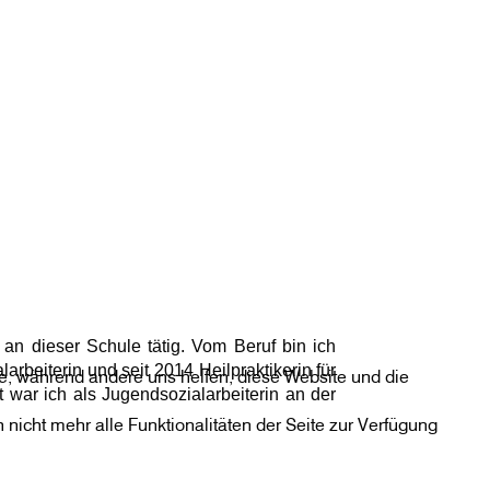
 an dieser Schule tätig. Vom Beruf bin ich
arbeiterin und seit 2014 Heilpraktikerin für
eite, während andere uns helfen, diese Website und die
 war ich als Jugendsozialarbeiterin an der
nicht mehr alle Funktionalitäten der Seite zur Verfügung