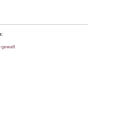
n:
r-gewalt