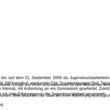
h bin seit dem 01. September 2008 als Jugendsozialarbeiterin
ril 2003 staatlich anerkannte Dipl. Sozialpädagogin/ Dipl. Sozial
netseite. Einige von ihnen sind essenziell für den Betrieb der S
 Internat, mit Anbindung an ein Gymnasium gearbeitet. Zuletzt
 ich viele Erfahrungen in der Jugendsozialarbeit gesammelt.
chten. Bitte beachten Sie, dass bei einer Ablehnung womöglich 
it.