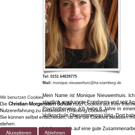
Tel: 0151 64839775
Mail:
monique.nieuwenhuis
@lra-starnberg.de
Mein Name ist Monique Nieuwenhuis.
Ic
Wir benutzen Cookies
staatlich anerkannte Erzieherin und seit Ap
Die
Christian-Morgenstern Schule
nutzt Cookies auf Ihrer Inter
Psychotherapie. Ich habe 8 Jahre in einem
Nutzererfahrung zu verbessern (Tracking Cookies).
Volksschule Oberammergau tätig. Dort habe
Sie können selbst entscheiden, ob Sie die Cookies zulassen mö
stehen.
Ich freue mich auf eine gute Zusammenarbe
Akzeptieren
Ablehnen