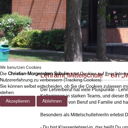
Wir benutzen Cookies
Die
Christian-Morgenstern Schule
nutzt Cookies auf Ihrer Inter
Lehramt Mittelschule – ein „
Nutzererfahrung zu verbessern (Tracking Cookies).
Sie können selbst entscheiden, ob Sie die Cookies zulassen mö
Der Lehrerberuf hat viele Pluspunkte - Leh
stehen.
Kolleginnen in starken Teams, und dieser Ber
Akzeptieren
Ablehnen
Vereinbarkeit von Beruf und Familie und hat 
Besonders als Mittelschullehrer/in erlebst D
- Du bist Klassenlehrer/-in, das heißt Du u