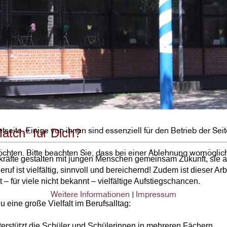
netseite. Einige von ihnen sind essenziell für den Betrieb der S
Match“ für Dich?
chten. Bitte beachten Sie, dass bei einer Ablehnung womöglich 
rkräfte gestalten mit jungen Menschen gemeinsam Zukunft, sie a
uf ist vielfältig, sinnvoll und bereichernd! Zudem ist dieser Arb
– für viele nicht bekannt – vielfältige Aufstiegschancen.
Weitere Informationen
Impressum
|
u eine große Vielfalt im Berufsalltag:
nterstützt die Schüler und Schülerinnen in mehreren Fächern.